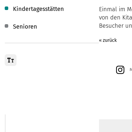
Kindertagesstätten
Einmal im Mo
von den Kita
Besucher un
Senioren
« zurück
M
Unser Unternehmen
@marie
Unsere Jobs
@unika
FSJ
@duett
Unsere Mitteilungen
Aktuelles
Veranstaltungen