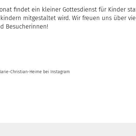
nat findet ein kleiner Gottesdienst für Kinder stat
kindern mitgestaltet wird. Wir freuen uns über vie
d Besucherinnen!
arie-Christian-Heime bei Instagram
_christian_heime
t_kunsthandwerk
.und.datt