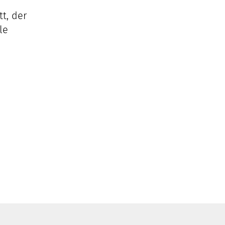
t, der
le