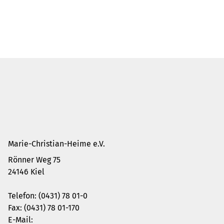
@unikat_kunsthandwerk
@duett.und.datt
Login
Impressum
Datenschutz
Hinweisgeberschutzgesetz
Marie-Christian-Heime e.V.
Rönner Weg 75
24146
Kiel
Route berechnen
Telefon:
(0431) 78 01-0
Fax:
(0431) 78 01-170
E-Mail:
info
@
marie-christian-heime.de