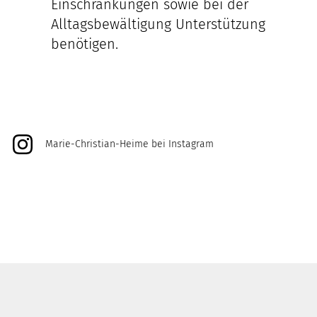
Einschränkungen sowie bei der
Alltagsbewältigung Unterstützung
benötigen.
Marie-Christian-Heime bei Instagram
@marie_christian_heime
@unikat_kunsthandwerk
@duett.und.datt
Login
Impressum