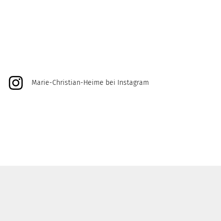
Marie-Christian-Heime bei Instagram
@marie_christian_heime
@unikat_kunsthandwerk
@duett.und.datt
Login
Impressum
Datenschutz
Hinweisgeberschutzgesetz