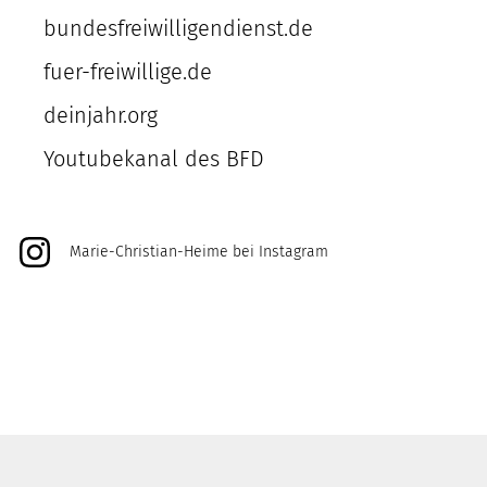
bundesfreiwilligendienst.de
fuer-freiwillige.de
deinjahr.org
Youtubekanal des BFD
Marie-Christian-Heime bei Instagram
@marie_christian_heime
@unikat_kunsthandwerk
@duett.und.datt